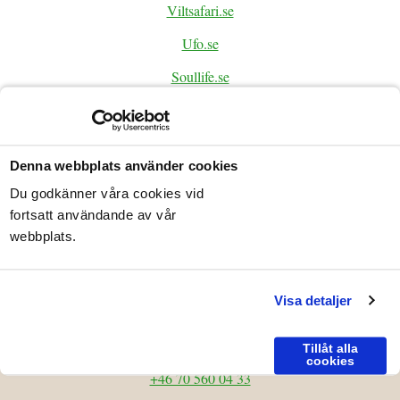
Viltsafari.se
Ufo.se
Soullife.se
BOKA
Denna webbplats använder cookies
Du godkänner våra cookies vid
Adress:
fortsatt användande av vår
webbplats.
Föllingen Hotell
Pinnarp
S-590 39 Kisa
Visa detaljer
Integritetspolicy
Telefon:
Tillåt alla
cookies
+46 70 560 04 33